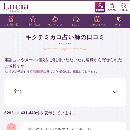
占い師一覧
占術・悩み
ランキング
口コミ
スケジュール
ガイド
キクチミカコ占い師の口コミ
reviews
電話占いやメール相談をご利用いただいたお客様から寄せられた
ご感想です。
ご本人の承諾を得て
利用規約
に基づいた検閲の上、掲載しております。
629
件中
431
-
440
件を表示しています。
少し久しぶりにみてもらいました。