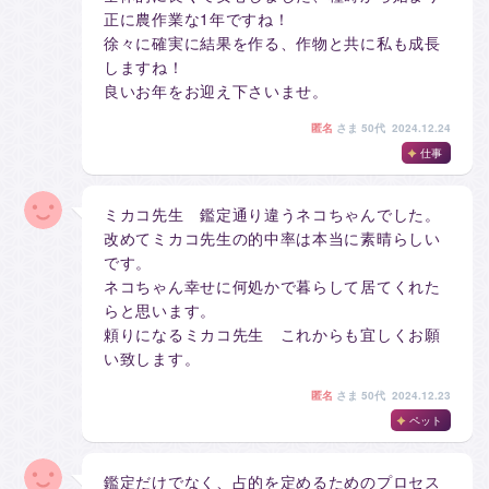
正に農作業な1年ですね！
徐々に確実に結果を作る、作物と共に私も成長
しますね！
良いお年をお迎え下さいませ。
匿名
さま
50代 2024.12.24
仕事
ミカコ先生 鑑定通り違うネコちゃんでした。
改めてミカコ先生の的中率は本当に素晴らしい
です。
ネコちゃん幸せに何処かで暮らして居てくれた
らと思います。
頼りになるミカコ先生 これからも宜しくお願
い致します。
匿名
さま
50代 2024.12.23
ペット
鑑定だけでなく、占的を定めるためのプロセス