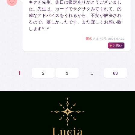
キクチ先生、先日は鑑定ありがとうございまし
た。先生は、カードでサクサクみてくれて、的
確なアドバイスをくれるから、不安が解決され
るので、嬉しかったです。また宜しくお願い致
します^_^
匿名
さま
40代 2026.07.22
片思い
1
2
3
...
63