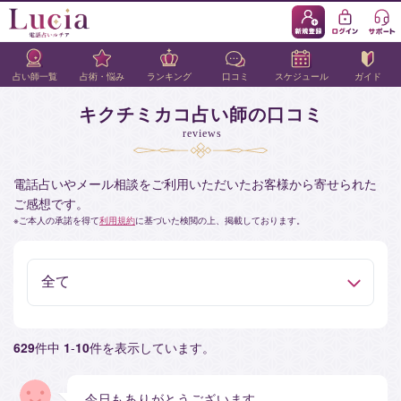
占い師一覧
占術・悩み
ランキング
口コミ
スケジュール
ガイド
キクチミカコ占い師の口コミ
reviews
電話占いやメール相談をご利用いただいたお客様から寄せられた
ご感想です。
ご本人の承諾を得て
利用規約
に基づいた検閲の上、掲載しております。
629
件中
1
-
10
件を表示しています。
今日もありがとうございます。