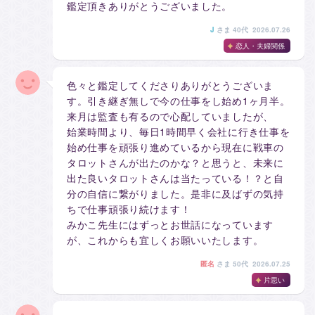
鑑定頂きありがとうございました。
J
さま
40代 2026.07.26
恋人・夫婦関係
色々と鑑定してくださりありがとうございま
す。引き継ぎ無しで今の仕事をし始め1ヶ月半。
来月は監査も有るので心配していましたが、
始業時間より、毎日1時間早く会社に行き仕事を
始め仕事を頑張り進めているから現在に戦車の
タロットさんが出たのかな？と思うと、未来に
出た良いタロットさんは当たっている！？と自
分の自信に繋がりました。是非に及ばずの気持
ちで仕事頑張り続けます！
みかこ先生にはずっとお世話になっています
が、これからも宜しくお願いいたします。
匿名
さま
50代 2026.07.25
片思い