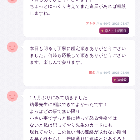
ちょっとゆっくり考えてまた進展があれば相談
しますね。
アキラ
さま
40代 2026.08.07
恋人・夫婦関係
本日も明るく丁寧に鑑定頂きありがとうござい
ました。何時も応援して頂きありがとうござい
ます。楽しんで参ります。
匿名
さま
40代 2026.08.06
複雑愛
1カ月ぶりにみて頂きました
結果先生に相談できてよかったです！
よっぽどの事で無い限り
小さい事でずっと根に持って怒る性格では
ないと私は思っており先生のカードにも
現れており、この長い間の連絡が取れない期間
を早く終わらし、普段通りに連絡とりあえるよ