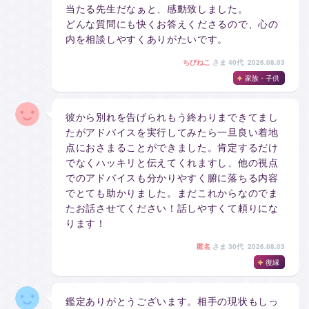
当たる先生だなぁと、感動致しました。
どんな質問にも快くお答えくださるので、心の
内を相談しやすくありがたいです。
ちびねこ
さま
40代 2026.08.03
家族・子供
彼から別れを告げられもう終わりまできてまし
たがアドバイスを実行してみたら一旦良い着地
点におさまることができました。肯定するだけ
でなくハッキリと伝えてくれますし、他の視点
でのアドバイスも分かりやすく腑に落ちる内容
でとても助かりました。まだこれからなのでま
たお話させてください！話しやすくて頼りにな
ります！
匿名
さま
30代 2026.08.03
復縁
鑑定ありがとうございます。相手の現状もしっ