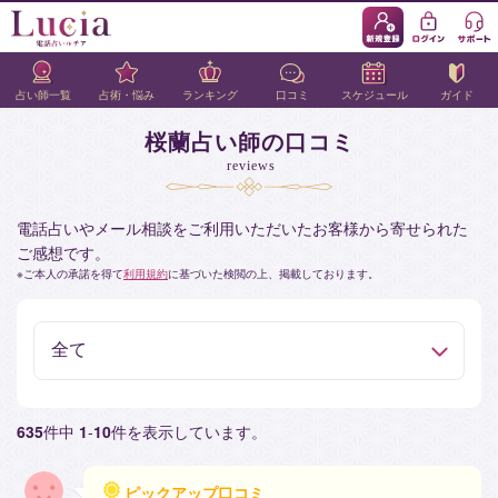
占い師一覧
占術・悩み
ランキング
口コミ
スケジュール
ガイド
桜蘭占い師の口コミ
reviews
電話占いやメール相談をご利用いただいたお客様から寄せられた
ご感想です。
ご本人の承諾を得て
利用規約
に基づいた検閲の上、掲載しております。
635
件中
1
-
10
件を表示しています。
ピックアップ口コミ