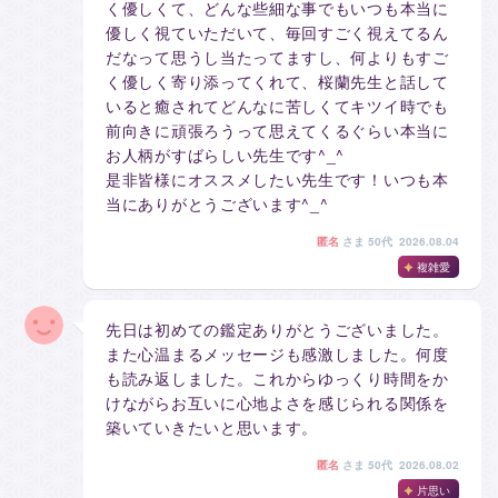
く優しくて、どんな些細な事でもいつも本当に
優しく視ていただいて、毎回すごく視えてるん
だなって思うし当たってますし、何よりもすご
く優しく寄り添ってくれて、桜蘭先生と話して
いると癒されてどんなに苦しくてキツイ時でも
前向きに頑張ろうって思えてくるぐらい本当に
お人柄がすばらしい先生です^_^
是非皆様にオススメしたい先生です！いつも本
当にありがとうございます^_^
匿名
さま
50代 2026.08.04
複雑愛
先日は初めての鑑定ありがとうございました。
また心温まるメッセージも感激しました。何度
も読み返しました。これからゆっくり時間をか
けながらお互いに心地よさを感じられる関係を
築いていきたいと思います。
匿名
さま
50代 2026.08.02
片思い