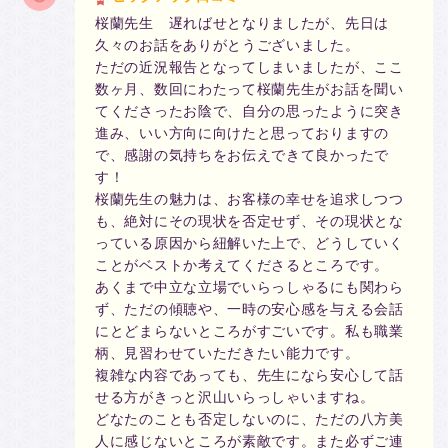
桜蘭先生 遅ればせとなりましたが、先日は
久々のお話をありがとうございました。
ただの近況報告となってしまいましたが、ここ
数ヶ月、数回にわたって桜蘭先生がお話を聞い
てくださったお陰で、自分の思ったように突き
進み、いい方向に向けたと思っておりますの
で、感謝の気持ちをお伝えできて良かったで
す！
桜蘭先生の魅力は、お客様の幸せを追求しつつ
も、絶対にその現状を否定せず、その現状とな
っている原因から紐解いた上で、どうしていく
ことがベストか考えてくださるところです。
あくまで中立な立場でいらっしゃるにも関わら
ず、ただの傾聴や、一時の安心感を与える会話
にとどまらないところがすごいです。私も職業
柄、見習わせていただきたい能力です。
複雑な内容であっても、先生になら安心して話
せる方がきっと沢山いらっしゃいますね。
どなたのことも否定しないのに、ただの八方美
人に感じないところが素敵です。また必ずご連