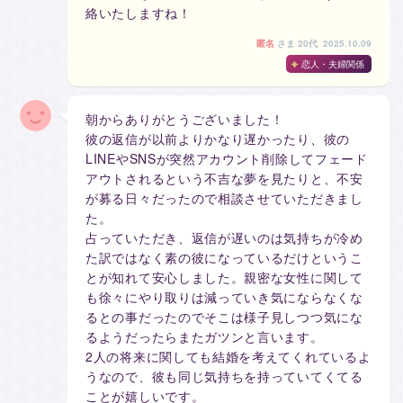
絡いたしますね！
匿名
さま
20代 2025.10.09
恋人・夫婦関係
朝からありがとうございました！
彼の返信が以前よりかなり遅かったり、彼の
LINEやSNSが突然アカウント削除してフェード
アウトされるという不吉な夢を見たりと、不安
が募る日々だったので相談させていただきまし
た。
占っていただき、返信が遅いのは気持ちが冷め
た訳ではなく素の彼になっているだけというこ
とが知れて安心しました。親密な女性に関して
も徐々にやり取りは減っていき気にならなくな
るとの事だったのでそこは様子見しつつ気にな
るようだったらまたガツンと言います。
2人の将来に関しても結婚を考えてくれているよ
うなので、彼も同じ気持ちを持っていてくてる
ことが嬉しいです。