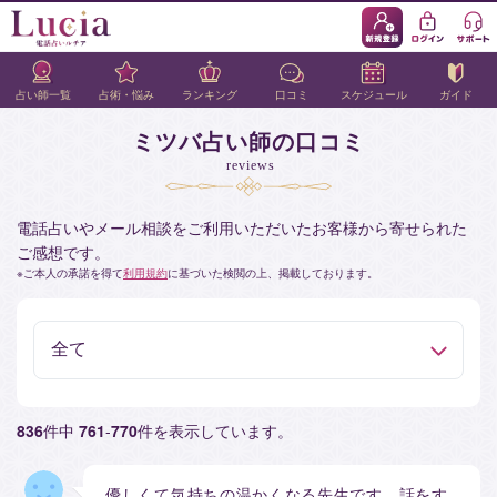
占い師一覧
占術・悩み
ランキング
口コミ
スケジュール
ガイド
ミツバ占い師の口コミ
reviews
電話占いやメール相談をご利用いただいたお客様から寄せられた
ご感想です。
ご本人の承諾を得て
利用規約
に基づいた検閲の上、掲載しております。
836
件中
761
-
770
件を表示しています。
優しくて気持ちの温かくなる先生です。話をす