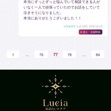
本当にずっとずっと悩んでいて相談できる人が
いなく一人で頑張っていたのでお話をしていて
泣きそうになりました。
本当にありがとうございました！！
コウタロウ
さま
20代 2025.03.02
恋人・夫婦関係
77
1
...
76
78
...
84