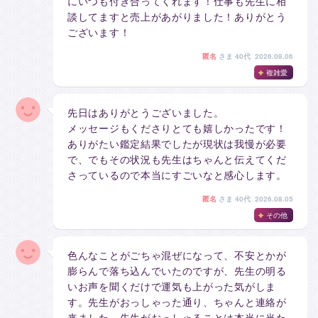
にいつも付き合ってくれます！仕事も先生に相
談してますと売上があがりました！ありがとう
ございます！
匿名
さま
40代 2026.08.06
複雑愛
先日はありがとうございました。
メッセージもくださりとても嬉しかったです！
ありがたい鑑定結果でしたが現状は我慢が必要
で、でもその状況も先生はちゃんと伝えてくだ
さっているので本当にすごいなと感心します。
匿名
さま
40代 2026.08.05
その他
色んなことがごちゃ混ぜになって、不安とかが
膨らんで落ち込んでいたのですが、先生の明る
いお声を聞くだけで運気も上がった気がしま
す。先生がおっしゃった通り、ちゃんと連絡が
来ました。先生がおっしゃることは本当に当た