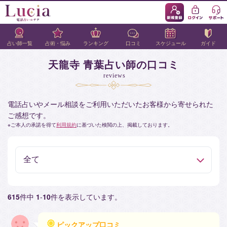
占い師一覧
占術・悩み
ランキング
口コミ
スケジュール
ガイド
天龍寺 青葉占い師の口コミ
reviews
電話占いやメール相談をご利用いただいたお客様から寄せられた
ご感想です。
ご本人の承諾を得て
利用規約
に基づいた検閲の上、掲載しております。
615
件中
1
-
10
件を表示しています。
ピックアップ口コミ