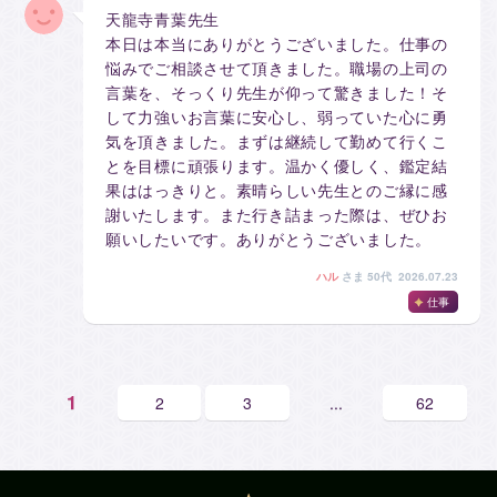
天龍寺青葉先生
本日は本当にありがとうございました。仕事の
悩みでご相談させて頂きました。職場の上司の
言葉を、そっくり先生が仰って驚きました！そ
して力強いお言葉に安心し、弱っていた心に勇
気を頂きました。まずは継続して勤めて行くこ
とを目標に頑張ります。温かく優しく、鑑定結
果ははっきりと。素晴らしい先生とのご縁に感
謝いたします。また行き詰まった際は、ぜひお
願いしたいです。ありがとうございました。
ハル
さま
50代 2026.07.23
仕事
1
2
3
...
62