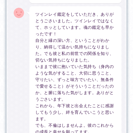
ツインレイ鑑定をしていただき、ありが
とうごさいました。ツインレイではなく
て、ホッとしています。魂の鑑定も早か
ったです！
自分と縁の深い方、ということがわか
り、納得して温かい気持ちになりまし
た。でも彼と私の前世での関係を知り、
切ない気持ちになりました。
いままで彼に抱いていた気持ち（身内の
ような気がすること、大切に思うこと、
守りたい、ずっと味方でいたい、無条件
で愛せること）がそういうことだったの
か、と腑に落ちた気がします。ありがと
うごさいます。
これから、年下彼と出会えたことに感謝
してもう少し、絆を育んでいこうと思い
ます。
でも、不倫はしませんよ。彼のこれから
の成長と幸せを願ってます。