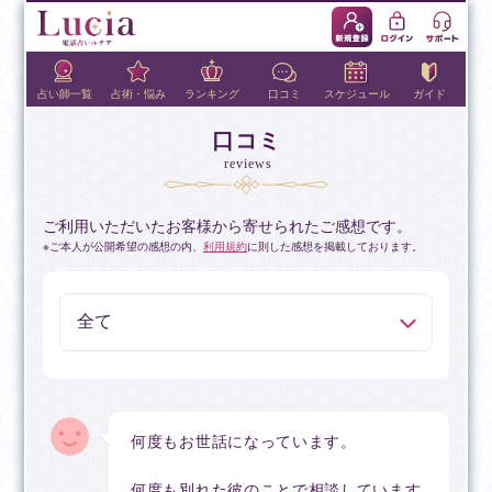
占い師一覧
占術・悩み
ランキング
口コミ
スケジュール
ガイド
口コミ
reviews
ご利用いただいたお客様から寄せられたご感想です。
ご本人が公開希望の感想の内、
利用規約
に則した感想を掲載しております。
何度もお世話になっています。
何度も別れた彼のことで相談しています