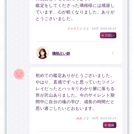
鑑定をしてくださった璃桜様には感謝し
ています。心が軽くなりました。ありが
とうごさいました。
ジャスミン
さま
50代 2024.06.04
片思い
璃桜占い師
初めての鑑定ありがとうございました。
やはり、直感でずっと思っていたツイン
レイだったとハッキリわかり腑に落ちる
所が沢山ありました。今のサイレント期
間中に自分の魂の学び、成長の時間だと
思い過ごしたいとおもいます。
みみ
さま
40代 2024.06.03
復縁