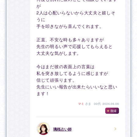
が
2人は心配いらないから大丈夫と嬉しそ
うに
手を叩きながら喜んでくれます。
正直、不安な時も多々ありますが
先生の明るい声で応援してもらえると
大丈夫な気がします。
今はまだ彼の表面上の言葉は
私を突き放してるように感じますが
信じて頑張ります。
先生にいい報告が出来たらいいなと思い
ます！
マミ
さま
30代 2024.06.06
復縁
璃桜占い師