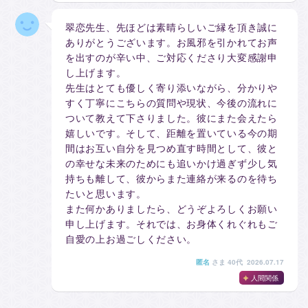
翠恋先生、先ほどは素晴らしいご縁を頂き誠に
ありがとうございます。お風邪を引かれてお声
を出すのが辛い中、ご対応くださり大変感謝申
し上げます。
先生はとても優しく寄り添いながら、分かりや
すく丁寧にこちらの質問や現状、今後の流れに
ついて教えて下さりました。彼にまた会えたら
嬉しいです。そして、距離を置いている今の期
間はお互い自分を見つめ直す時間として、彼と
の幸せな未来のためにも追いかけ過ぎず少し気
持ちも離して、彼からまた連絡が来るのを待ち
たいと思います。
また何かありましたら、どうぞよろしくお願い
申し上げます。それでは、お身体くれぐれもご
自愛の上お過ごしください。
匿名
さま
40代 2026.07.17
人間関係