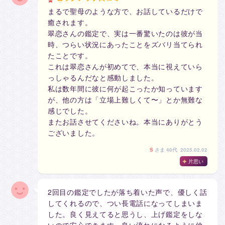
まるで聖母のような方で、お話しているだけで
癒されます。
翠恋さんの鑑定で、実は一番驚いたのは彼が当
時、つらい状況にあったことをズバリ当てられ
たことです。
これは翠恋さんが初めてで、本当に視えていら
っしゃるんだなと感動しました。
私は数年間に彼に何が起こったか知っています
が、他の方は「立場上難しくて〜」とか無難な
感じでした。
またお話させてくださいね。本当にありがとう
ございました。
S
さま
40代 2025.02.02
片思い
2回目の鑑定でしたが落ち着いた声で、優しく話
してくれるので、つい長電話になってしまいま
した。良く見えてると思うし、上げ鑑定をしな
いので安心できます。良い流れになるように仲