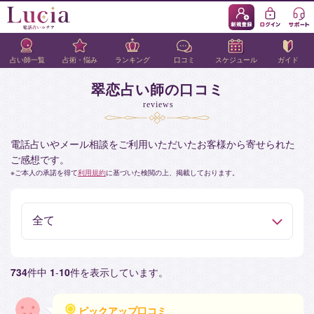
占い師一覧
占術・悩み
ランキング
口コミ
スケジュール
ガイド
翠恋占い師の口コミ
reviews
電話占いやメール相談をご利用いただいたお客様から寄せられた
ご感想です。
ご本人の承諾を得て
利用規約
に基づいた検閲の上、掲載しております。
734
件中
1
-
10
件を表示しています。
ピックアップ口コミ