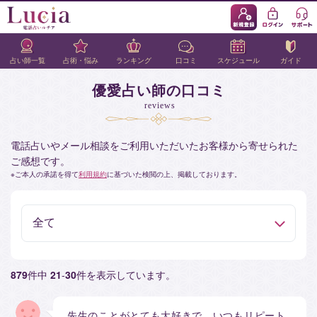
占い師一覧
占術・悩み
ランキング
口コミ
スケジュール
ガイド
優愛占い師の口コミ
reviews
電話占いやメール相談をご利用いただいたお客様から寄せられた
ご感想です。
ご本人の承諾を得て
利用規約
に基づいた検閲の上、掲載しております。
879
件中
21
-
30
件を表示しています。
先生のことがとても大好きで、いつもリピート