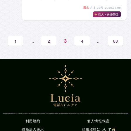
匿名
さま
30代 2026.07.08
恋人・夫婦関係
3
1
...
2
4
...
88
利用規約
個人情報保護
特商法の表示
情報取得について