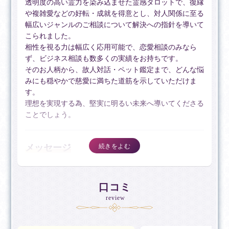
透明度の高い霊力を染み込ませた霊感タロットで、復縁
や複雑愛などの好転・成就を得意とし、対人関係に至る
幅広いジャンルのご相談について解決への指針を導いて
こられました。
相性を視る力は幅広く応用可能で、恋愛相談のみなら
ず、ビジネス相談も数多くの実績をお持ちです。
そのお人柄から、故人対話・ペット鑑定まで、どんな悩
みにも穏やかで慈愛に満ちた道筋を示していただけま
す。
理想を実現する為、堅実に明るい未来へ導いてくださる
ことでしょう。
メッセージ
はじめまして。占い師の優愛（ゆあ）です。
鑑定の主役はいつも「お客様」です。
口コミ
今のお気持ちを大切にしながら、望む未来へ進むための
review
ヒントを丁寧にお伝えします。
鑑定は、直感とチャネリングを活かしたタロットを中心