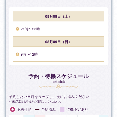
お相手の気持ち／本音／関係性の現状と今後
片思い／復縁／連絡のタイミング／距離の縮め方
結婚・離婚／歳の差／遠距離恋愛／マッチングアプリ
08月08日（土）
三角関係／複雑な恋愛（不倫を含む）
※どのような恋愛も否定せず、丁寧に鑑定いたします。
21時〜23時
■人間関係・家庭のお悩み
相手の本音／距離感の取り方／関係修復
08月09日（日）
ご近所トラブル／嫁姑問題／親子問題
夫婦関係／育児・子育て／シングルマザーのご相談
9時〜12時
「誰にも言えない」人生相談もお受けしています。
■仕事・キャリア・働き方
職場の人間関係／仕事運／適職
予約・待機スケジュール
転職／就職／進路／キャリアの方向性
schedule
経営相談／人事／開業／ビジネスチャンス
夢や目標の叶え方、現実的な戦略も一緒に整理します。
予約したい日時をタップし、次にお進みください。
待機予定はお申込みの目安にしてください。
■運勢・開運・タイミング
予約可能
予約済み
待機予定あり
近未来／運勢の流れ／金運
開運／風水／方位