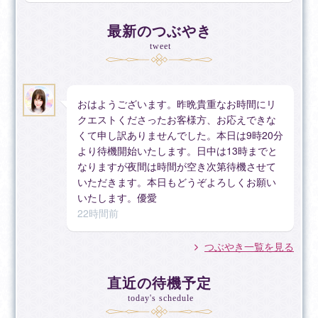
お話しくださいね。
お客様の想いに寄り添いながら、現実的に叶えていくた
最新のつぶやき
めの道筋をご一緒に探します。
tweet
社会人経験を通して培った現実的な視点も大切にしなが
ら、気持ちと現実の両方を整理していきます。
おはようございます。昨晩貴重なお時間にリ
【占い師になったきっかけ】
クエストくださったお客様方、お応えできな
学生時代から占術の歴史や背景に興味を持ち、学びを深
くて申し訳ありませんでした。本日は9時20分
めてきました。
より待機開始いたします。日中は13時までと
また心理学や哲学を学ぶ中で、「心」や「魂」について
なりますが夜間は時間が空き次第待機させて
探究を重ねてまいりました。
いただきます。本日もどうぞよろしくお願い
その延長線上で、占いを通して直感が強く働くことに気
いたします。優愛
づき、タロット・四柱推命・風水などを本格的に習得。
22時間前
たくさんの方とのご縁をいただきながら、占いを通じて
悩みを抱える方のお力になる道へ進みました。
つぶやき一覧を見る
占うことが出来る相談内容
直近の待機予定
today's schedule
■恋愛・複雑な恋愛