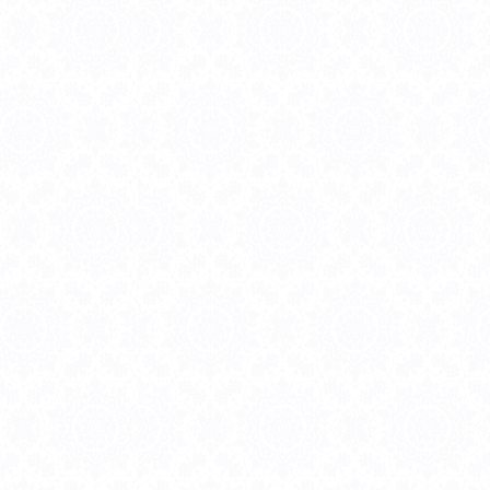
。
先程は短時間ですみませんでした。
優愛先生、いつもあり
、、。
思ったより早く帰ってきたので‥
ます。
しま
また夕方お電話するかと思いますが
相手の気持ちも細かく
お願いします!
きアドバイスも頂く事
た。
いつも本当にに優しく
はとても励みになりま
6
匿名
・30代・2026.08.05
匿名
・40代・2026
さま
さま
があればお電話させて
関係
お悩みカテゴリ：恋人・夫婦関係
お悩みカテゴリ：恋人
います。またお電話さ
ね。
ありがとうございまし