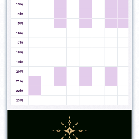
タロットで現状やお相手の気持ちを丁寧に読み解き、関
13時
係が動かない原因や今後の展開を的確にお伝えします。
必要に応じて統計学の占術も組み合わせ、お客様とお相
14時
手の本質・相性・運気の流れまで総合的に鑑定いたしま
15時
す。
16時
【人間関係・相手の気持ち】
17時
同性・異性を問わず、「相手の本音」や距離感、向き合
18時
い方を深く占います。
言葉にされない感情や迷いも丁寧に読み取り、関係を整
19時
えるための具体的なヒントをお伝えします。
20時
※ペットの気持ちのリーディングも対応しております。
21時
【仕事・キャリア】
22時
ご本人の個性・強み・可能性を細かく読み解き、「どの
23時
分野で輝けるか」「どのような働き方が合うか」を明確
にしていきます。
活かすべき資質はもちろん、苦手な傾向も把握したうえ
で、無理なく成果につながる方向性をご提案します。
職場の対人関係についても、お相手の本質や思考傾向を
読み取り、相性や向き合い方を具体的にアドバイスいた