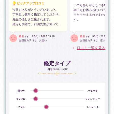
に、複数の占術を組み合わせて行います。
ピックアップ口コミ
いつもありがとうございます
恋愛（複雑愛を含む）・人間関係・キャリア・お仕事な
今回もありがとうございました。
本日もお休みみたいです、、
どのご相談に対応しております。
丁寧且つ素早く鑑定してくださり、
モヤモヤするのでまたお電話
先生の優しさに癒されます。
す。
鑑定も的確で、前回先生が仰ってた
不倫やジェンダーレスなど、多様な愛の形にも偏見はあ
時期に仰っていた内容の連絡が相手
りません。
から来ました。
どのようなお悩みでも否定せず、安心してお話しいただ
匿名
・ 20代 ・2025.05.18
匿名
・30代・2026.08.0
さま
さま
何を考えてるか分かりにくい相手で
お悩みカテゴリ：片思い
お悩みカテゴリ：恋人・夫婦
ける空気感を心がけています。
すが、気持ちも鑑定通りだといいな
鑑定では「的確さ」を心がけていますが、論破やお説教
口コミ一覧を見る
と思います！
はいたしません。
また不安になったらお願いします。
鑑定タイプ
鑑定結果と占い師の主観は別物だと考えています。
一般論や体験談で結論を決めつけるのではなく、「占い
appraisal type
の結果」に基づいて誠実にお伝えします。
常識や固定概念で、お客様の願いを別の方向にすすめる
ことはありません。
穏やか
ハキハキ
引き延ばしはしません。短時間でも必要なことをお伝え
ていねい
フレンドリー
します。
ソフト
ストレート
一方で、じっくり気持ちを整理したい時は、心ゆくまで