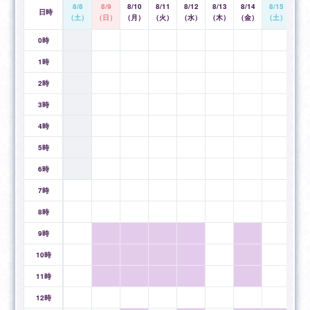
8/8
8/9
8/10
8/11
8/12
8/13
8/14
8/15
8/1
魂の本質／前世（必要な時にお伝えします）
日時
（土）
（日）
（月）
（火）
（水）
（木）
（金）
（土）
（日
0時
■ペットの気持ち
飼い主様への気持ち／ご家族や仲間への想い など
1時
2時
※行っていない鑑定
守護霊対話／願掛け／ご祈祷／縁切り／呪術 などは行
3時
っておりません。
4時
5時
状況を整理しながら、今できる最善の選択と行動を一緒
に見つけていきます。
6時
7時
優愛占い師の得意な相談
8時
1：恋愛・複雑愛
9時
2：人間関係・相手の気持ち
10時
3：お仕事・キャリア
11時
【恋愛・複雑愛】
12時