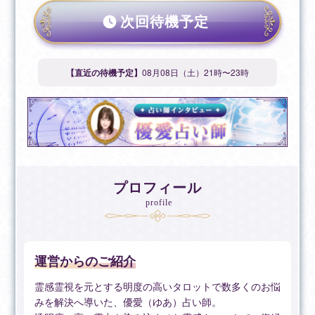
次回待機予定
【直近の待機予定】
08月08日（土）21時〜23時
プロフィール
profile
運営からのご紹介
霊感霊視を元とする明度の高いタロットで数多くのお悩
みを解決へ導いた、優愛（ゆあ）占い師。