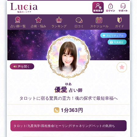
占い師一覧
占術・悩み
ランキング
口コミ
スケジュール
ガイド
スピリチュアル
写真鑑定
声を聞く
優愛
占い師
タロットに宿る驚異の霊力！魂の探求で最短幸福へ
1分363円
タロット/九星気学/四柱推命/ヒーリング/チャネリング/ペットの気持ち