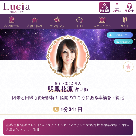
占い師一覧
占術・悩み
ランキング
口コミ
スケジュール
ガイド
スピリチュアル
写真鑑定
明鳳花凛
占い師
因果と因縁も徹底解析！ 陰陽の向こうにある幸福を可視化
1分341円
霊感/霊視/霊感タロット/スピリチュアルカウンセリング/姓名判断/算命学/気学・//西洋
占星術/ツインレイ/前世