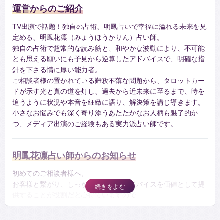
運営からのご紹介
TV出演で話題！独自の占術、明鳳占いで幸福に溢れる未来を見
定める、明鳳花凛（みょうほうかりん）占い師。
独自の占術で超常的な読み筋と、和やかな波動により、不可能
とも思える願いにも予見から逆算したアドバイスで、明確な指
針を下さる情に厚い能力者。
ご相談者様の置かれている難攻不落な問題から、タロットカー
ドが示す光と真の道を灯し、過去から近未来に至るまで、時を
追うように状況や本音を細緻に語り、解決策を講じ導きます。
小さなお悩みでも深く寄り添うあたたかなお人柄も魅了的か
つ、メディア出演のご経験もある実力派占い師です。
明鳳花凛占い師からのお知らせ
初めてのご相談者様へ。
お客様と繋がり、しっかりと鑑定とアドバイスを価値として提
供することが役割だと心得ていますので
２０分~３０分ほどを目安としてくださいませ。