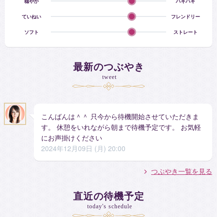
穏やか
ハキハキ
ていねい
フレンドリー
占うことが出来る相談内容
ソフト
ストレート
恋愛・復縁・片想い・不倫・同性愛・対人関係・仕事、家族問
題、将来、ペットの気持ち、LINEブロック。
最新のつぶやき
身につけた占術を自在に操り、相談者のお悩みをさまざまな角
tweet
度から分析していく鑑定スタイル。
自由闊達なアドバイスとさまざまな占術を駆使して貴方のご相
談をトータルに問題の原因や解決方法を探っていきます。
こんばんは＾＾ 只今から待機開始させていただきま
恋愛のことで悩んでいる方。
す。 休憩をいれながら朝まで待機予定です。 お気軽
好きな人が今なにをしているのか？
にお声掛けください
自分のことをどう思っているのか？
2024年12月09日 (月) 20:00
心の霧が晴れない時にお訪ねください。
つぶやき一覧を見る
直近の待機予定
明鳳花凛占い師の得意な相談
today's schedule
１複雑な恋愛