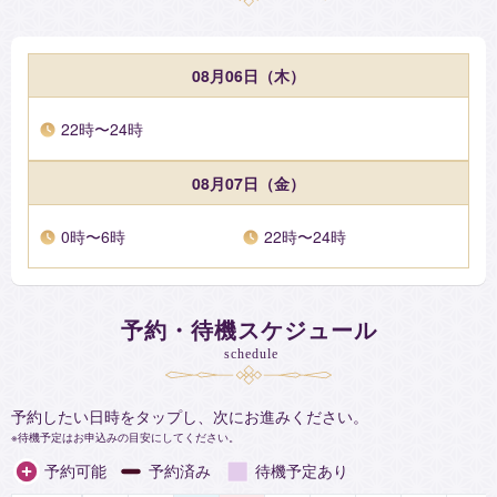
お相手の気持ち、復縁、片思い、不倫、同性愛、結婚。相性、
近未来、未来。今後どうなるか、どうすればよくなるか。
08月06日（木）
２仕事
転職の時期、起業、経営、適職、人間関係
22時〜24時
３将来、能力
08月07日（金）
漠然とした不安の原因解消。対人関係の不安。本来の自分と
は。自分の輝かせ方、良くなる時期、守護神、守護霊、過去生
0時〜6時
22時〜24時
占いスタイル
お相手の情報がなくても、霊感とタロットで鑑定できます。よ
予約・待機スケジュール
り確度の高い鑑定をご希望の場合には、お相手の情報もご用意
schedule
くださいませ。占術を駆使して、トータルに問題の原因や解決
方法を探っていくのが、私の鑑定方法です。
予約したい日時をタップし、次にお進みください。
とくに、恋愛のことで悩んでいる方。好きな人が今なにをして
待機予定はお申込みの目安にしてください。
いるのか？自分のことをどう思っているのか？
トータルな占術でリーディングしていきますよ。
予約可能
予約済み
待機予定あり