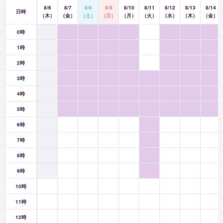
8/6
8/7
8/8
8/9
8/10
8/11
8/12
8/13
8/14
まずはあなたとお相手のお名前と生年月日から相性を占い、霊
日時
（木）
（金）
（土）
（日）
（月）
（火）
（水）
（木）
（金）
感、霊視、透視、そして独自のタロットを用いて、カウンセリ
ングやヒーリングを行います。必要に応じて、前世との関わ
0時
り、前世でのお2人の繋がりを鑑ていくこともあるでしょう。
1時
「相手の本心が知りたい」そんなあなたの気持ちを、お相手の
2時
心にお伝えしますよ。
3時
4時
メディア露出履歴
5時
バラエティTV番組「そこウサ」（東京MXテレビ／千葉テレビ
放送）の鑑定コーナーに出演：2011年〜2013年
6時
バラエティTV番組「真夜中のおバカ騒ぎ！」（東京MXテレビ
7時
／千葉テレビ放送）の鑑定コーナーに出演：2013年〜2014年
8時
9時
実績
10時
【占い歴】
26年3ヶ月
11時
【プロ占い歴】
24年 10ヶ月
12時
【就業開始時期】
2024年05月