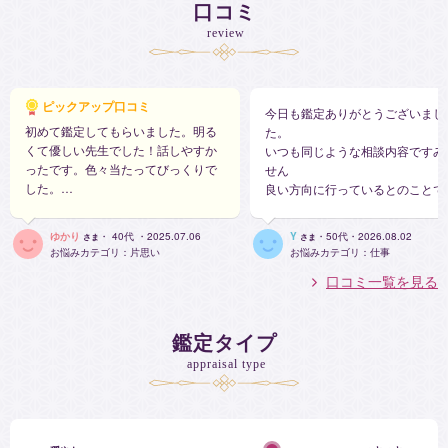
口コミ
お相手の情報がなくても、霊感とタロットで鑑定できます。よ
review
り確度の高い鑑定をご希望の場合には、お相手の情報もご用意
くださいませ。占術を駆使して、トータルに問題の原因や解決
方法を探っていくのが、私の鑑定方法です。
ピックアップ口コミ
今日も鑑定ありがとうございまし
初めて鑑定してもらいました。明る
た。
メッセージ
くて優しい先生でした！話しやすか
いつも同じような相談内容ですみ
ったです。色々当たってびっくりで
せん
誰にも相談できず、1人で抱えているお悩みはございません
した。
良い方向に行っているとのことで
か？
次は、ちゃんとポジティブに考えて
安心しました。
そんなお悩みを、私になんでもお話しください。
頑張ります。ネガティブ卒業しま
どうにか、気力が戻り前向きにや
ゆかり
・ 40代 ・2025.07.06
Y
・50代・2026.08.02
さま
さま
す。次は、幸せつかみたいと思いま
どんなに困難な障害でも意味があり、解決策が存在します。解
ていければと思います。
お悩みカテゴリ：片思い
お悩みカテゴリ：仕事
す。
決の糸口を私が手繰り寄せ、あなたを導いていきます。
口コミ一覧を見る
一か八かでラインのブームでコメン
あなたの魂と繋がり、奥深くまで霊視することで問題の原因や
ト入れてみます。解除されるまで待
解決方法が浮かんできます。
ってみます。信じて待ちます。
幼少期から霊感を授かり、この力を占いに使うことを決めまし
鑑定タイプ
た。
appraisal type
占いを通し悩みを解決し、悩んでいる人の光になることが占い
師の冥利と心得ております。
必ず皆様のお役に立ちますので、どうぞお気軽にお電話くださ
い。