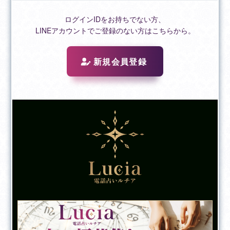
ログインIDをお持ちでない方、
LINEアカウントでご登録のない方はこちらから。
新規会員登録