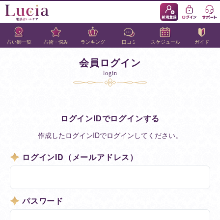
占い師一覧
占術・悩み
ランキング
口コミ
スケジュール
ガイド
会員ログイン
login
ログインIDでログインする
作成したログインIDでログインしてください。
ログインID（メールアドレス）
パスワード