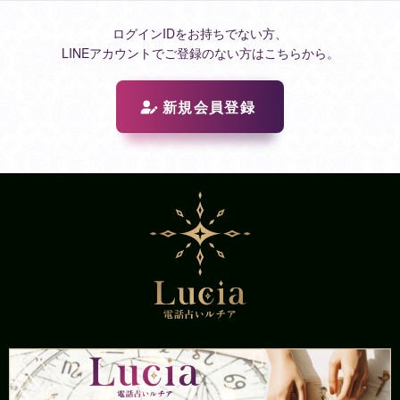
ログインIDをお持ちでない方、
LINEアカウントでご登録のない方はこちらから。
新規会員登録