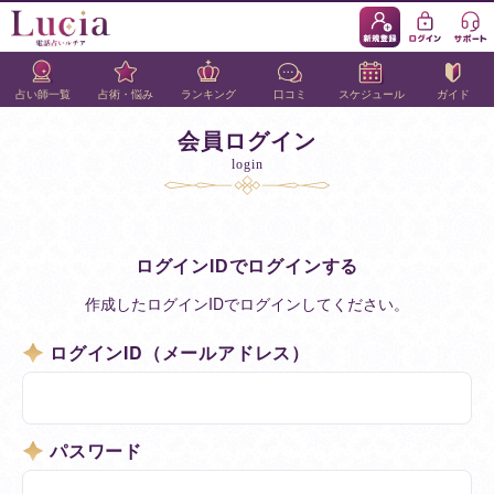
占い師一覧
占術・悩み
ランキング
口コミ
スケジュール
ガイド
会員ログイン
login
ログインIDでログインする
作成したログインIDでログインしてください。
ログインID（メールアドレス）
パスワード