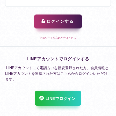
ログインする
パスワードを忘れた方はこちら
LINEアカウントでログインする
LINEアカウントにて電話占いを新規登録された方、会員情報と
LINEアカウントを連携された方はこちらからログインいただけ
ます。
LINEでログイン