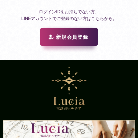
ログインIDをお持ちでない方、
LINEアカウントでご登録のない方はこちらから。
新規会員登録