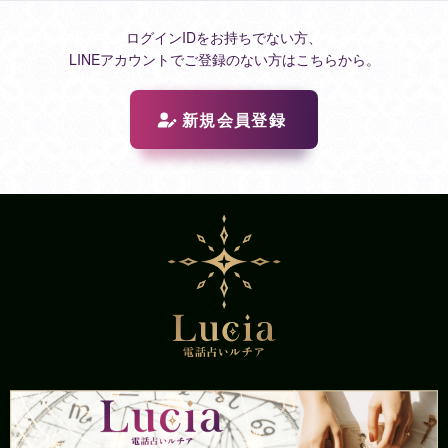
ログインIDをお持ちでない方、
LINEアカウントでご登録のない方はこちらから。
新規会員登録