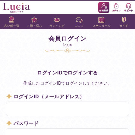
占い師一覧
占術・悩み
ランキング
口コミ
スケジュール
ガイド
会員ログイン
login
ログインIDでログインする
作成したログインIDでログインしてください。
ログインID（メールアドレス）
パスワード