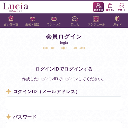
占い師一覧
占術・悩み
ランキング
口コミ
スケジュール
ガイド
会員ログイン
login
ログインIDでログインする
作成したログインIDでログインしてください。
ログインID（メールアドレス）
パスワード