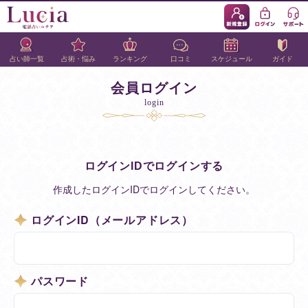
占い師一覧
占術・悩み
ランキング
口コミ
スケジュール
ガイド
会員ログイン
login
ログインIDでログインする
作成したログインIDでログインしてください。
ログインID（メールアドレス）
パスワード