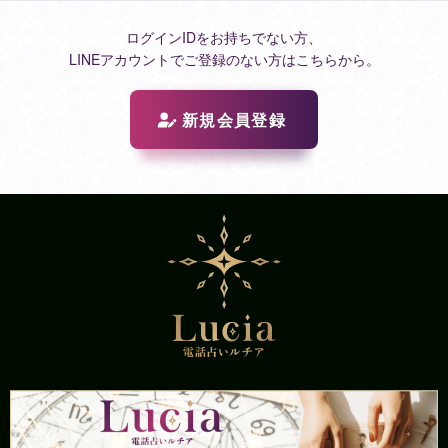
ログインIDをお持ちでない方、
LINEアカウントでご登録のない方はこちらから。
新規会員登録