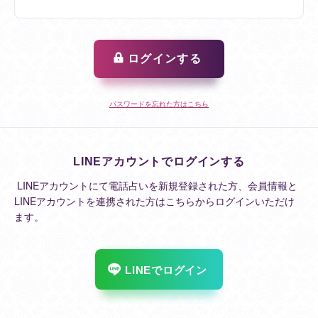
ログインする
パスワードを忘れた方はこちら
LINEアカウントでログインする
LINEアカウントにて電話占いを新規登録された方、会員情報と
LINEアカウントを連携された方はこちらからログインいただけ
ます。
LINEでログイン