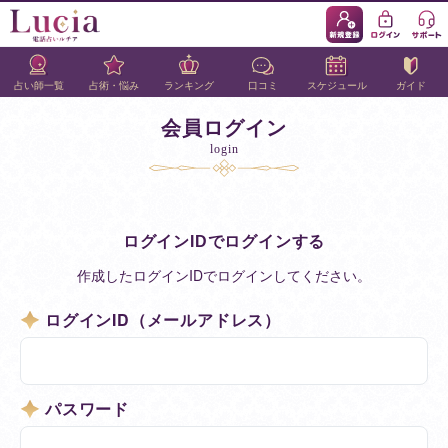
占い師一覧
占術・悩み
ランキング
口コミ
スケジュール
ガイド
会員ログイン
login
ログインIDでログインする
作成したログインIDでログインしてください。
ログインID（メールアドレス）
パスワード