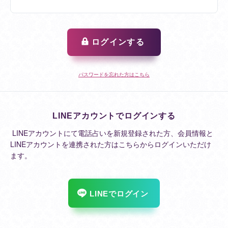
ログインする
パスワードを忘れた方はこちら
LINEアカウントでログインする
LINEアカウントにて電話占いを新規登録された方、会員情報と
LINEアカウントを連携された方はこちらからログインいただけ
ます。
LINEでログイン