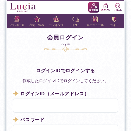
占い師一覧
占術・悩み
ランキング
口コミ
スケジュール
ガイド
会員ログイン
login
ログインIDでログインする
作成したログインIDでログインしてください。
ログインID（メールアドレス）
パスワード