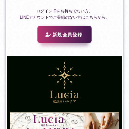
ログインIDをお持ちでない方、
LINEアカウントでご登録のない方はこちらから。
新規会員登録