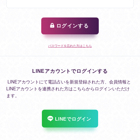
ログインする
パスワードを忘れた方はこちら
LINEアカウントでログインする
LINEアカウントにて電話占いを新規登録された方、会員情報と
LINEアカウントを連携された方はこちらからログインいただけ
ます。
LINEでログイン