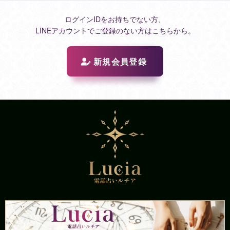
ログインIDをお持ちでない方、
LINEアカウントでご登録のない方はこちらから。
新規会員登録