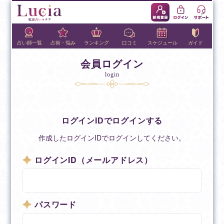
占い師一覧
占術・悩み
ランキング
口コミ
スケジュール
ガイド
会員ログイン
login
ログインIDでログインする
作成したログインIDでログインしてください。
ログインID（メールアドレス）
パスワード