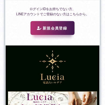
ログインIDをお持ちでない方、
LINEアカウントでご登録のない方はこちらから。
新規会員登録