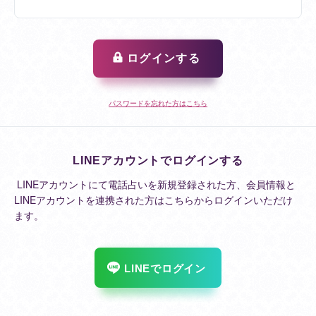
ログインする
パスワードを忘れた方はこちら
LINEアカウントでログインする
LINEアカウントにて電話占いを新規登録された方、会員情報と
LINEアカウントを連携された方はこちらからログインいただけ
ます。
LINEでログイン