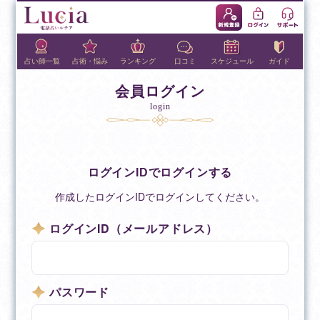
占い師一覧
占術・悩み
ランキング
口コミ
スケジュール
ガイド
会員ログイン
login
ログインIDでログインする
作成したログインIDでログインしてください。
ログインID（メールアドレス）
パスワード