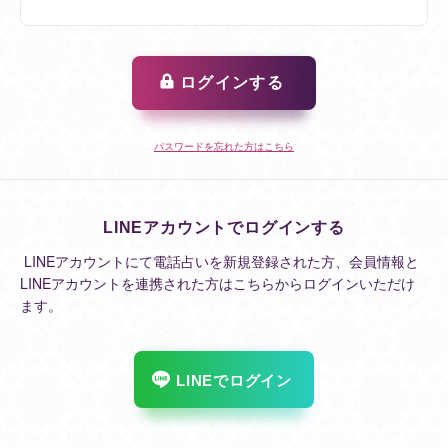
ログインする
パスワードを忘れた方はこちら
LINEアカウントでログインする
LINEアカウントにて電話占いを新規登録された方、会員情報と
LINEアカウントを連携された方はこちらからログインいただけ
ます。
LINEでログイン