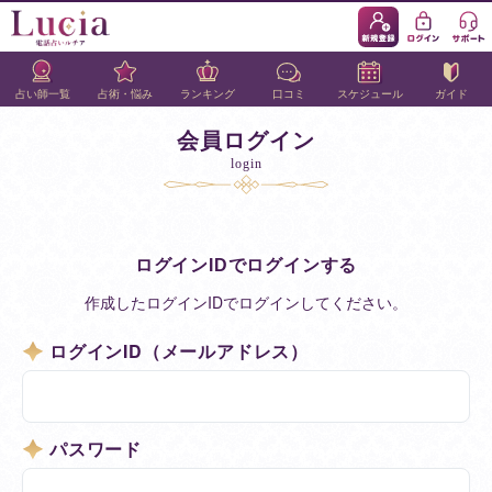
占い師一覧
占術・悩み
ランキング
口コミ
スケジュール
ガイド
会員ログイン
login
ログインIDでログインする
作成したログインIDでログインしてください。
ログインID（メールアドレス）
パスワード