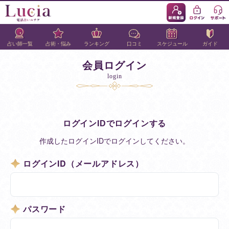
占い師一覧
占術・悩み
ランキング
口コミ
スケジュール
ガイド
会員ログイン
login
ログインIDでログインする
作成したログインIDでログインしてください。
ログインID（メールアドレス）
パスワード