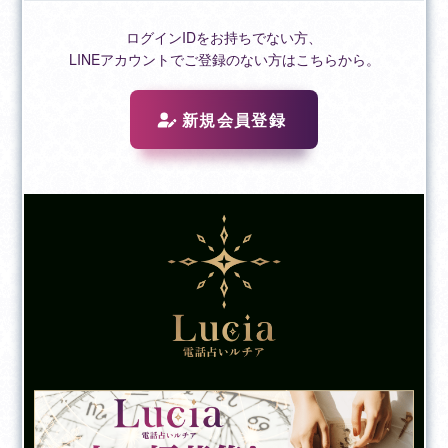
ログインIDをお持ちでない方、
LINEアカウントでご登録のない方はこちらから。
新規会員登録