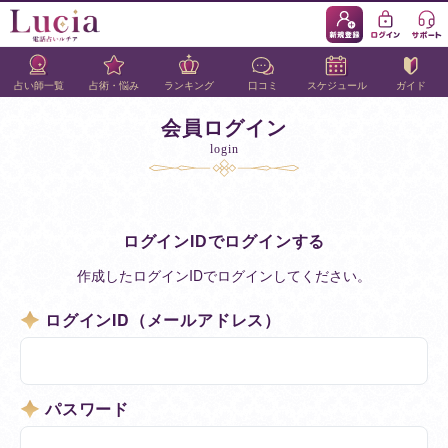
占い師一覧
占術・悩み
ランキング
口コミ
スケジュール
ガイド
会員ログイン
login
ログインIDでログインする
作成したログインIDでログインしてください。
ログインID（メールアドレス）
パスワード