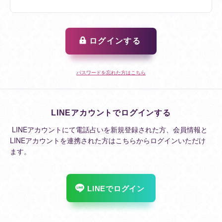
ログインする
パスワードを忘れた方はこちら
LINEアカウントでログインする
LINEアカウントにて電話占いを新規登録された方、会員情報と
LINEアカウントを連携された方はこちらからログインいただけ
ます。
LINEでログイン