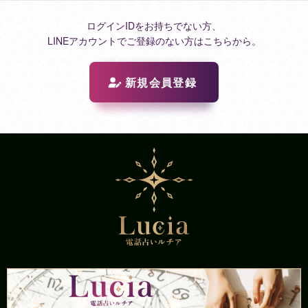
ログインIDをお持ちでない方、
LINEアカウントでご登録のない方はこちらから。
新規会員登録