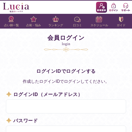
占い師一覧
占術・悩み
ランキング
口コミ
スケジュール
ガイド
会員ログイン
login
ログインIDでログインする
作成したログインIDでログインしてください。
ログインID（メールアドレス）
パスワード