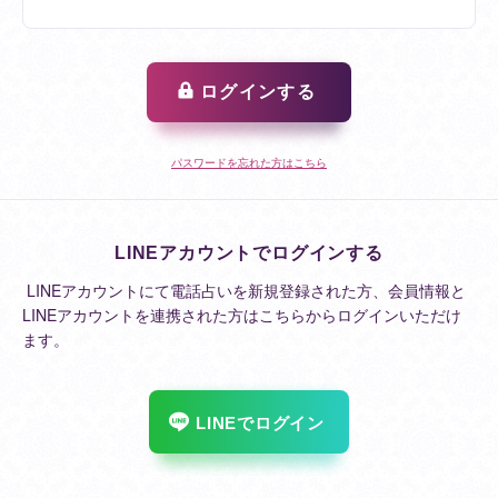
ログインする
パスワードを忘れた方はこちら
LINEアカウントでログインする
LINEアカウントにて電話占いを新規登録された方、会員情報と
LINEアカウントを連携された方はこちらからログインいただけ
ます。
LINEでログイン