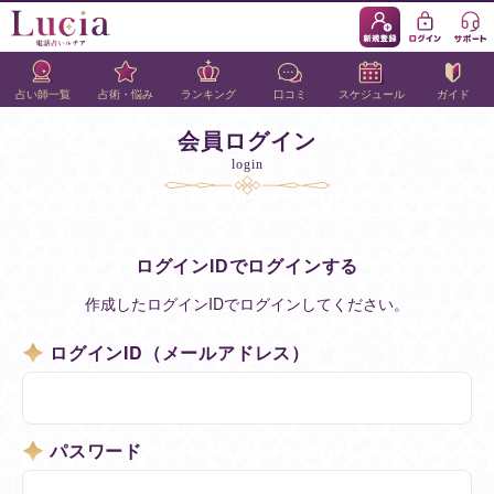
占い師一覧
占術・悩み
ランキング
口コミ
スケジュール
ガイド
会員ログイン
login
ログインIDでログインする
作成したログインIDでログインしてください。
ログインID（メールアドレス）
パスワード