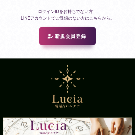
ログインIDをお持ちでない方、
LINEアカウントでご登録のない方はこちらから。
新規会員登録