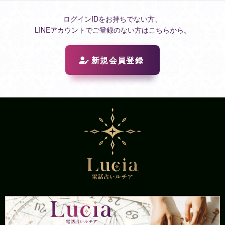
ログインIDをお持ちでない方、
LINEアカウントでご登録のない方はこちらから。
新規会員登録