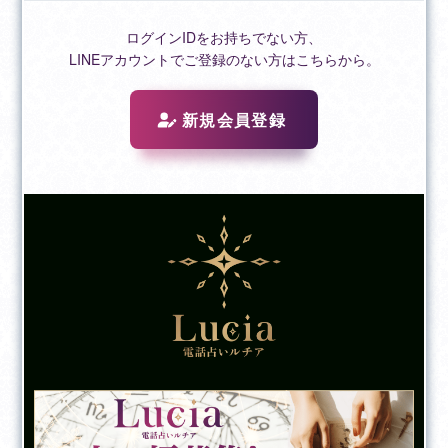
ログインIDをお持ちでない方、
LINEアカウントでご登録のない方はこちらから。
新規会員登録