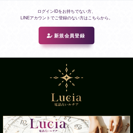
ログインIDをお持ちでない方、
LINEアカウントでご登録のない方はこちらから。
新規会員登録