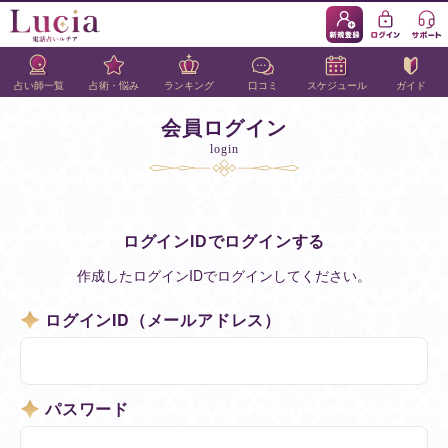
占い師一覧
占術・悩み
ランキング
口コミ
スケジュール
ガイド
会員ログイン
login
ログインIDでログインする
作成したログインIDでログインしてください。
ログインID（メールアドレス）
パスワード