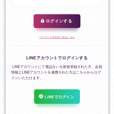
ログインする
パスワードを忘れた方はこちら
LINEアカウントでログインする
LINEアカウントにて電話占いを新規登録された方、会員
情報とLINEアカウントを連携された方はこちらからログ
インいただけます。
LINEでログイン