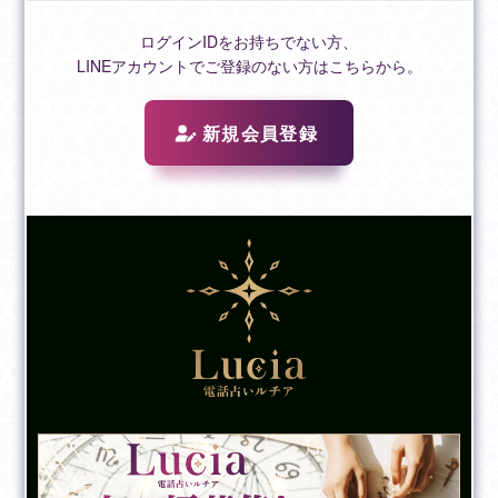
ログインIDをお持ちでない方、
LINEアカウントでご登録のない方はこちらから。
新規会員登録