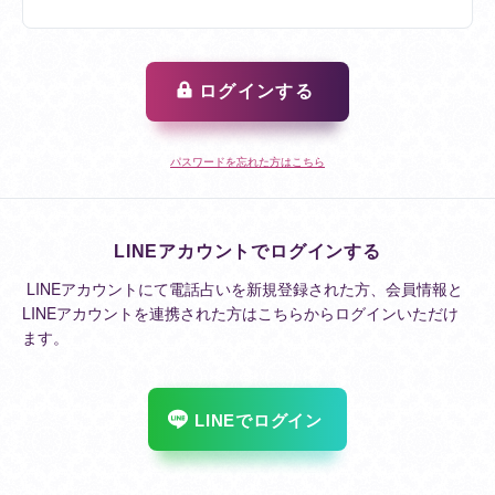
ログインする
パスワードを忘れた方はこちら
LINEアカウントでログインする
LINEアカウントにて電話占いを新規登録された方、会員情報と
LINEアカウントを連携された方はこちらからログインいただけ
ます。
LINEでログイン