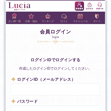
占い師一覧
占術・悩み
ランキング
口コミ
スケジュール
ガイド
会員ログイン
login
ログインIDでログインする
作成したログインIDでログインしてください。
ログインID（メールアドレス）
パスワード