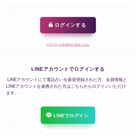
ログインする
パスワードを忘れた方はこちら
LINEアカウントでログインする
LINEアカウントにて電話占いを新規登録された方、会員情報と
LINEアカウントを連携された方はこちらからログインいただけ
ます。
LINEでログイン