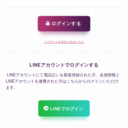
ログインする
パスワードを忘れた方はこちら
LINEアカウントでログインする
LINEアカウントにて電話占いを新規登録された方、会員情報と
LINEアカウントを連携された方はこちらからログインいただけ
ます。
LINEでログイン