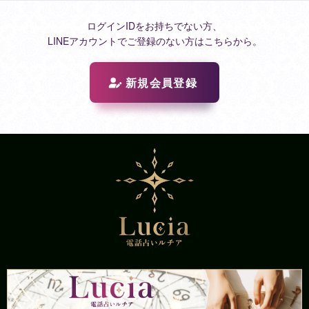
ログインIDをお持ちでない方、
LINEアカウントでご登録のない方はこちらから。
新規会員登録