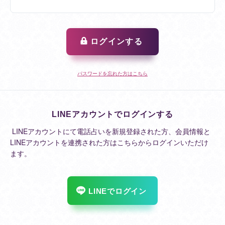
ログインする
パスワードを忘れた方はこちら
LINEアカウントでログインする
LINEアカウントにて電話占いを新規登録された方、会員情報と
LINEアカウントを連携された方はこちらからログインいただけ
ます。
LINEでログイン