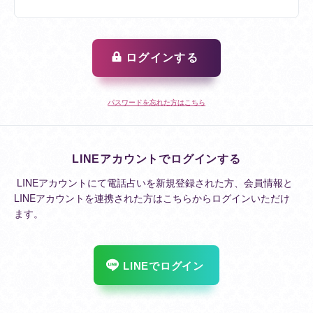
ログインする
パスワードを忘れた方はこちら
LINEアカウントでログインする
LINEアカウントにて電話占いを新規登録された方、会員情報と
LINEアカウントを連携された方はこちらからログインいただけ
ます。
LINEでログイン