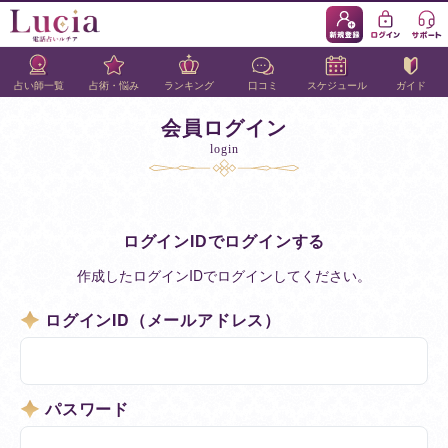
占い師一覧
占術・悩み
ランキング
口コミ
スケジュール
ガイド
会員ログイン
login
ログインIDでログインする
作成したログインIDでログインしてください。
ログインID（メールアドレス）
パスワード