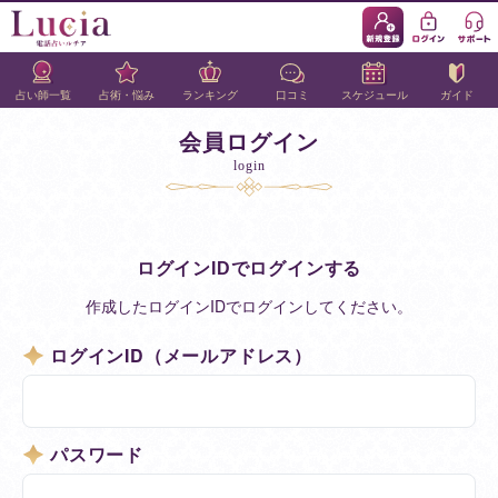
占い師一覧
占術・悩み
ランキング
口コミ
スケジュール
ガイド
会員ログイン
login
ログインIDでログインする
作成したログインIDでログインしてください。
ログインID（メールアドレス）
パスワード