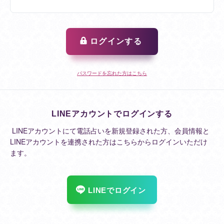
ログインする
パスワードを忘れた方はこちら
LINEアカウントでログインする
LINEアカウントにて電話占いを新規登録された方、会員情報と
LINEアカウントを連携された方はこちらからログインいただけ
ます。
LINEでログイン