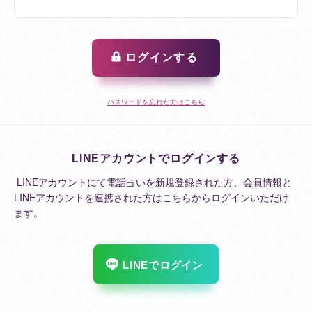
ログインする
パスワードを忘れた方はこちら
LINEアカウントでログインする
LINEアカウントにて電話占いを新規登録された方、会員情報と
LINEアカウントを連携された方はこちらからログインいただけ
ます。
LINEでログイン