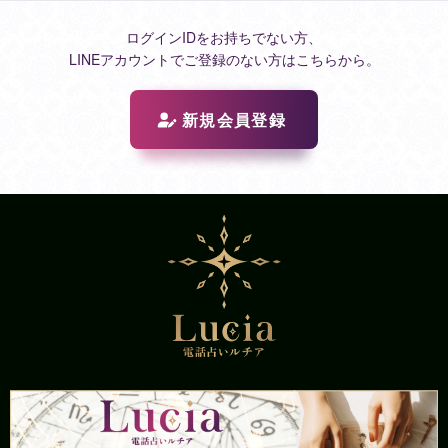
ログインIDをお持ちでない方、
LINEアカウントでご登録のない方はこちらから。
新規会員登録