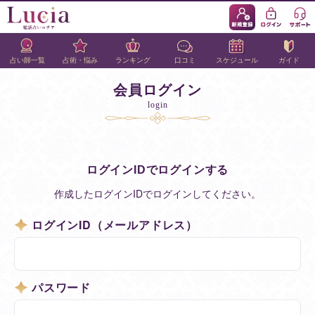
占い師一覧
占術・悩み
ランキング
口コミ
スケジュール
ガイド
会員ログイン
login
ログインIDでログインする
作成したログインIDでログインしてください。
ログインID（メールアドレス）
パスワード