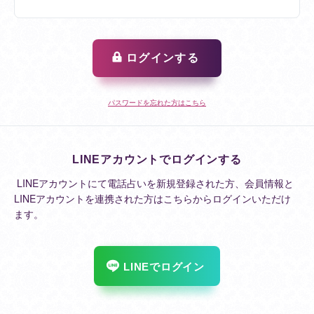
ログインする
パスワードを忘れた方はこちら
LINEアカウントでログインする
LINEアカウントにて電話占いを新規登録された方、会員情報と
LINEアカウントを連携された方はこちらからログインいただけ
ます。
LINEでログイン