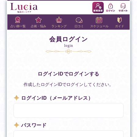
占い師一覧
占術・悩み
ランキング
口コミ
スケジュール
ガイド
会員ログイン
login
ログインIDでログインする
作成したログインIDでログインしてください。
ログインID（メールアドレス）
パスワード