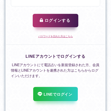
ログインする
パスワードを忘れた方はこちら
LINEアカウントでログインする
LINEアカウントにて電話占いを新規登録された方、会員
情報とLINEアカウントを連携された方はこちらからログ
インいただけます。
LINEでログイン