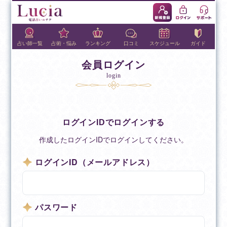
占い師一覧
占術・悩み
ランキング
口コミ
スケジュール
ガイド
会員ログイン
login
ログインIDでログインする
作成したログインIDでログインしてください。
ログインID（メールアドレス）
パスワード