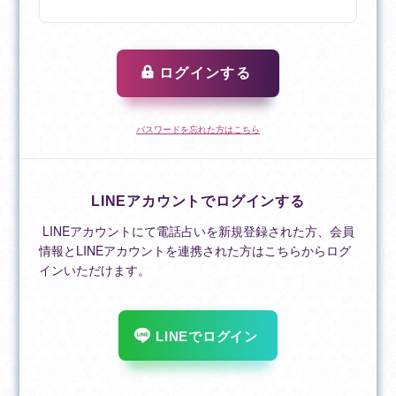
ログインする
パスワードを忘れた方はこちら
LINEアカウントでログインする
LINEアカウントにて電話占いを新規登録された方、会員
情報とLINEアカウントを連携された方はこちらからログ
インいただけます。
LINEでログイン