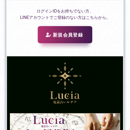
ログインIDをお持ちでない方、
LINEアカウントでご登録のない方はこちらから。
新規会員登録